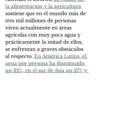
la alimentación y la agricultura
sostiene que en el mundo más de 
tres mil millones de personas 
viven actualmente en áreas 
agrícolas con muy poca agua y 
prácticamente la mitad de ellos, 
se enfrentan a graves obstáculos 
al respecto. 
En América Latina, el 
agua por persona ha disminuido 
un 22%, en el sur de Asia un 27% y 
en África Subsahariana hasta un 
41%.
Como vemos, la situación es muy 
grave y debemos pararlo. Únete 
al equipo Blue Carbon y hagamos 
el del agua un recurso para 
siempre.